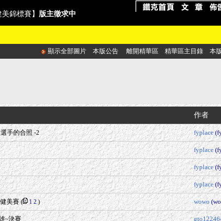
東亞健美錦標賽】
版主徵求中
顯示全部圖片
本版公告
離開精華區
精華區主目錄
本
作者
選手的合照 -2
fyplace
(f
fyplace
(f
fyplace
(f
fyplace
(f
全國健美賽
(
wowo
(wo
1
2
)
雄~決賽
gto12246