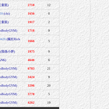
天童凱)
2718
12
59
(chi)
1656
0
天童凱)
1917
2
esBodyGYM)
1718
9
0426
(瘋狂Rick
1666
5
(我係小胖)
1975
9
ANK)
4646
6
esBodyGYM)
6783
21
esBodyGYM)
3424
9
esBodyGYM)
3296
20
esBodyGYM)
3778
5
esBodyGYM)
4262
19