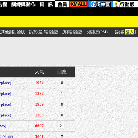
版其他副討論版
跳頁/選擇討論版
所有討論版
短訊息(PM)
【訪客
登入
】
人氣
回應
yplace)
1924
0
yplace)
1282
1
yplace)
1959
0
yplace)
1203
0
wo)
6607
21
4
(小宗)
3001
7