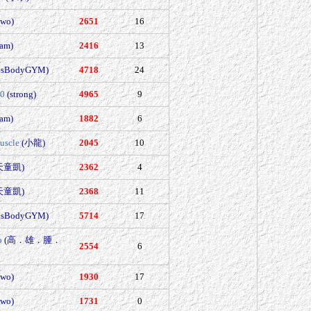
wo)
2651
16
sam)
2416
13
esBodyGYM)
4718
24
10
(strong)
4965
9
sam)
1882
6
uscle
(小龍)
2045
10
天童凱)
2362
4
天童凱)
2368
11
esBodyGYM)
5714
17
o
(高．雄．腫．
2554
6
wo)
1930
17
wo)
1731
0