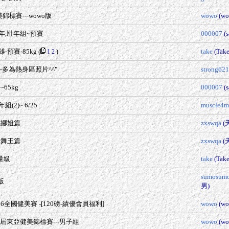
錦標賽---wowo版
wowo
(wo
年,壯年組~預賽
000007
(
-預賽-85kg
(
take
(Tak
1
2
)
~多為熱身區照片^^"
strong62
65kg
000007
(
2)~ 6/25
muscle4m
感娜姐篇
zxswqa
(
士舞王篇
zxswqa
(
量級
take
(Tak
sumosum
版
男)
06全國健美賽 -[120磅-績優會員福利]
wowo
(wo
第二屆東亞健美錦標賽---男子組
wowo
(wo