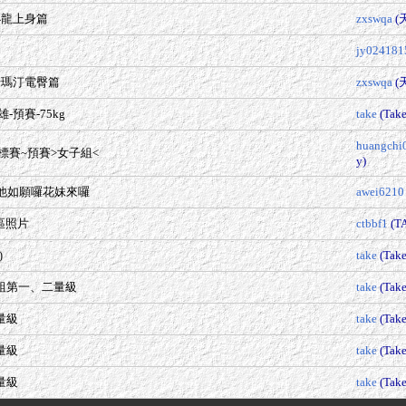
小龍上身篇
zxswqa
(
jy024181
奇瑪汀電臀篇
zxswqa
(
-預賽-75kg
take
(Tak
huangchi
標賽~預賽>女子組<
y)
他如願囉花妹來囉
awei6210
身區照片
ctbbf1
(T
take
(Tak
)
年組第一、二量級
take
(Tak
量級
take
(Tak
量級
take
(Tak
量級
take
(Tak