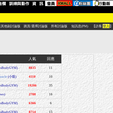
版其他副討論版
跳頁/選擇討論版
所有討論版
短訊息(PM)
【訪客
登入
】
人氣
回應
esBodyGYM)
8835
11
uscle
(小龍)
4110
10
esBodyGYM)
19206
35
wo)
2788
16
esBodyGYM)
6366
6
esBodyGYM)
8714
15