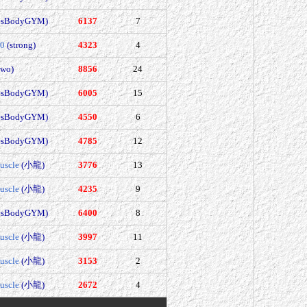
esBodyGYM)
6137
7
10
(strong)
4323
4
wo)
8856
24
esBodyGYM)
6005
15
esBodyGYM)
4550
6
esBodyGYM)
4785
12
uscle
(小龍)
3776
13
uscle
(小龍)
4235
9
esBodyGYM)
6400
8
uscle
(小龍)
3997
11
uscle
(小龍)
3153
2
uscle
(小龍)
2672
4