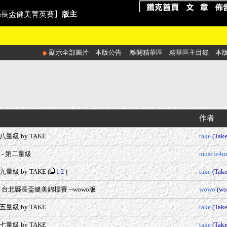
北縣長盃健美菁英賽】
版主
顯示全部圖片
本版公告
離開精華區
精華區主目錄
本
作者
級 by TAKE
take
(Tak
 - 第二量級
muscle4m
級 by TAKE
(
take
(Tak
1
2
)
6 台北縣長盃健美錦標賽 --wowo版
wowo
(wo
級 by TAKE
take
(Tak
級 by TAKE
take
(Tak