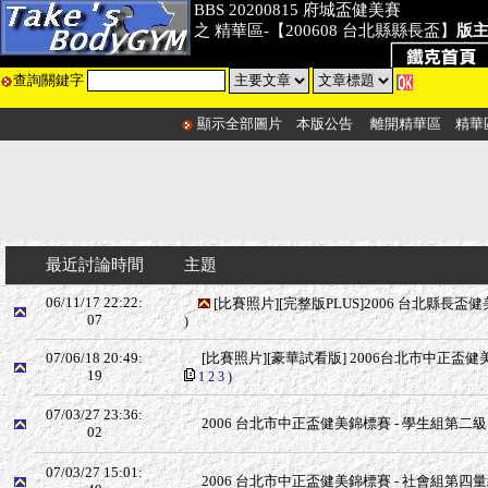
BBS 20200815 府城盃健美賽
之 精華區-【200608 台北縣縣長盃】
版
查詢關鍵字
顯示全部圖片
本版公告
離開精華區
精華
最近討論時間
主題
06/11/17 22:22:
[比賽照片][完整版PLUS]2006 台北縣長盃健
07
)
07/06/18 20:49:
[比賽照片][豪華試看版] 2006台北市中正盃健美賽 
19
1
2
3
)
07/03/27 23:36:
2006 台北市中正盃健美錦標賽 - 學生組第二級 -
02
07/03/27 15:01:
2006 台北市中正盃健美錦標賽 - 社會組第四量級 