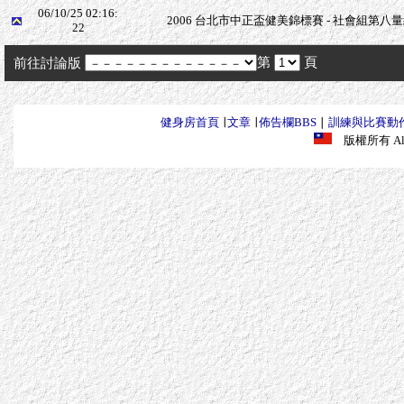
06/10/25 02:16:
2006 台北市中正盃健美錦標賽 - 社會組第八量級 
22
第
頁
前往討論版
健身房首頁
∣
文章
∣
佈告欄BBS
∣
訓練與比賽動
版權所有 All R