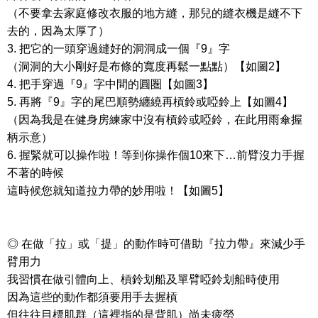
（不要拿去家庭修改衣服的地方縫，那兒的縫衣機是縫不下
去的，因為太厚了）
3. 把它的一頭穿過縫好的洞洞成一個『9』字
（洞洞的大小剛好是布條的寬度再鬆一點點）【如圖2】
4. 把手穿過『9』字中間的圓圏【如圖3】
5. 再將『9』字的尾巴順勢纏繞再槓鈴或啞鈴上【如圖4】
（因為我是在健身房練家中沒有槓鈴或啞鈴，在此用雨傘握
柄示意）
6. 握緊就可以操作啦！等到你操作個10來下…前臂沒力手握
不著的時候
這時候您就知道拉力帶的妙用啦！【如圖5】
◎ 在做「拉」或「提」的動作時可借助『拉力帶』來減少手
臂用力
我習慣在做引體向上、槓鈴划船及單臂啞鈴划船時使用
因為這些的動作都須要用手去握槓
但往往目標肌群（這裡指的是背肌）尚未疲勞