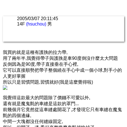
2005/03/07 20:11:45
14F
(hsuchou)
男
我買的就是這種有護脕的拉力帶,
用了兩年半,我覺得帶子與護脕是車90度倒沒什麼太大問題
反倒因為是90度,帶子直接垂在手心裡,
它可以直接順勢把帶子整個繞在手心中成一個小球,對手小的
人更好掌握
所以只是習慣問題,習慣就好(我是這麼覺得啦)
我覺得這款最大的問題除了價錢不可愛以外,
還有就是魔鬼氈的車縫是這款的罩門...
前幾個月它竟然從這車縫處開花了,才發現它只有車縫在魔鬼
氈的四個邊緣,
中間一大塊都沒任何縫線固定,