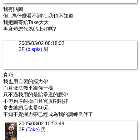
我有貼圖
但...為什麼看不到?...我也不知道
我把圖寄給Take大大
再麻煩您代為貼上好嗎?
2005/03/02 08:18:02
2F
(pispis)
男
真巧
我也用自製的握力帶
而且做法幾乎跟你一樣
只不過我用的是跆拳道的腰帶
不但夠厚耐操而且寬度剛剛好
拿去縫紉店也是40元
不知不覺握力帶已經成為我的訓練良伴了
2005/03/02 10:53:49
3F
(Take)
男