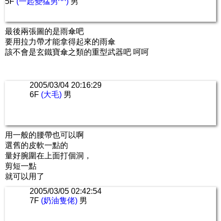
5F
(一起變猛男^^)
男
最後兩張圖的是雨傘吧
要用拉力帶才能拿得起來的雨傘
該不會是玄鐵寶傘之類的重型武器吧 呵呵
2005/03/04 20:16:29
6F
(大毛)
男
用一般的腰帶也可以啊
選舊的皮軟一點的
量好腕圍在上面打個洞，
剪短一點
就可以用了
2005/03/05 02:42:54
7F
(奶油隻佬)
男