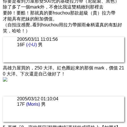
你要是看到力屋那雙500元的基礎拉力帶（尼龍製、黑色）
除了多了一個mark外，不會比我這雙精緻到那裡去
要帥！要酷！那就真的要hsuchou那款超級（貴）拉力帶
才能具有把妹的附加價值。
（自拍沒感覺..看到hsuchou用拉力帶握雨傘柄還真的有點好
笑，哈哈！）
2005/03/11 11:01:56
16F
(小U)
男
高雄力屋買的，250 大洋。紅色圈起來的那個 mark，價值 21
0 大洋。下次還是自己做好了！
2005/03/12 01:10:04
17F
(Moris)
男