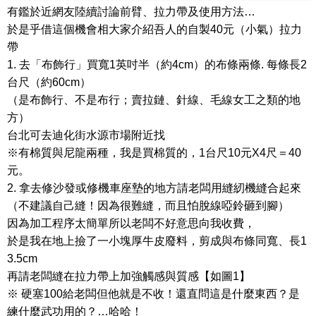
有鑑於近網友陸續討論前臂、拉力帶及使用方法…
於是乎借這個機會相大家介紹吾人的自製40元（小氣）拉力
帶
1. 去「布飾行」買寬1英吋半（約4cm）的布條兩條. 每條長2
台尺（約60cm）
（是布飾行、不是布行；賣拉鏈、針線、毛線女工之類的地
方）
台北可去迪化街水源市場附近找
※有棉質與尼龍兩種，我是買棉質的，1台尺10元X4尺＝40
元。
2. 拿去修沙發或修機車座墊的地方請老闆用縫紉機縫合起來
（不建議自己縫！因為很難縫，而且怕脫線啞鈴砸到腳）
因為加工程序太簡單所以老闆不好意思向我收費，
於是我在地上撿了一小塊厚牛皮廢料，剪成與布條同寬、長1
3.5cm
再請老闆縫在拉力帶上加強觸感與質感【如圖1】
※ 硬塞100給老闆但他就是不收！還直問這是什麼東西？是
練什麼武功用的？…哈哈！