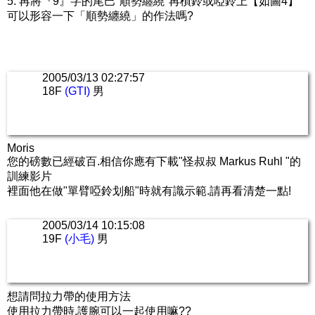
5. 再將『9』字的尾巴"順勢纏繞"再槓鈴或啞鈴上【如圖4】
可以形容一下「順勢纏繞」的作法嗎?
2005/03/13 02:27:57
18F
(GTI)
男
Moris
您的磅數已經破百.相信你應有下載"怪叔叔 Markus Ruhl "的
訓練影片
裡面他在做"單臂啞鈴划船"時就有識示範.請再看清楚一點!
2005/03/14 10:15:08
19F
(小毛)
男
想請問拉力帶的使用方法
使用拉力帶時,護腕可以一起使用嘛??