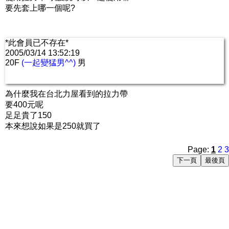
要先套上哪一個呢?
*此會員已不存在*
2005/03/14 13:52:19
20F
(一起變猛男^^)
男
為什麼我在台北力屋看到的拉力帶
要400元呢
足足貴了150
本來想說如果是250就買了
Page:
1
2
3