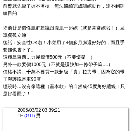
前臂就先掛了握不著槓，無法繼續完成訓練動作，達不到訓
練目的
※前臂是慣性肌群建議跟腹肌一起練（就是常常練啦！）且
單獨孤立練
後話：安全性OK啦！小弟用了4個多月腳還好好的，而且手
套錢也省下了。
這種鳥東西…力屋標價500元（不要懷疑！）
另外一款要價1000元（不就是護脕加一條帶子嘛….）
價格不講…千萬不要買一款超級「貴」拉力帶，因為它的帶
子與護脕是車90度
纏繞時…沒有像這種（基本款）的自然成45度角好纏繞！只
是好看罷了！
2005/03/02 03:39:21
1F
(GTI)
男