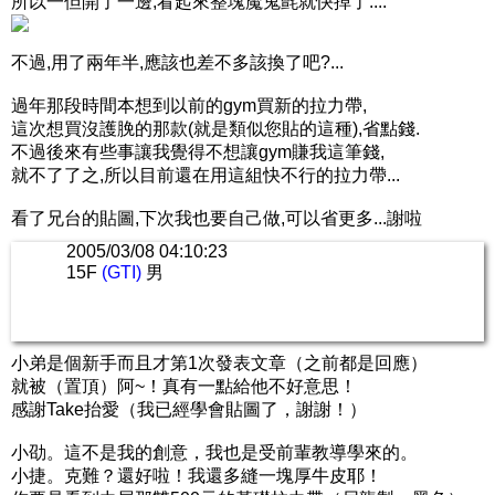
所以一但開了一邊,看起來整塊魔鬼氈就快掉了....
不過,用了兩年半,應該也差不多該換了吧?...
過年那段時間本想到以前的gym買新的拉力帶,
這次想買沒護脕的那款(就是類似您貼的這種),省點錢.
不過後來有些事讓我覺得不想讓gym賺我這筆錢,
就不了了之,所以目前還在用這組快不行的拉力帶...
看了兄台的貼圖,下次我也要自己做,可以省更多...謝啦
2005/03/08 04:10:23
15F
(GTI)
男
小弟是個新手而且才第1次發表文章（之前都是回應）
就被（置頂）阿~！真有一點給他不好意思！
感謝Take抬愛（我已經學會貼圖了，謝謝！）
小劭。這不是我的創意，我也是受前輩教導學來的。
小捷。克難？還好啦！我還多縫一塊厚牛皮耶！