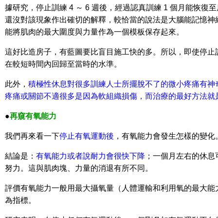
據研究，停止訓練 4 ～ 6 週後，經過認真訓練 1 個月能恢復
還沒對該現象作出確切的解釋，較恰當的說法是大腦能記憶神
能將肌肉的最大圍度與力量作為一個模板保存起來。
這好比造房子，有藍圖要比盲目施工快的多。所以，即使停止
在較短時間內回歸至當時的水準。
此外，
積極性休息對很多訓練人士所擺脫不了的微小疼痛有神
疼痛或關節不適很多是因為軟組織損傷，而治療的最好方法就
●
再窺有氧能力
我們再來看一下
停止有氧運動後
，有氧能力會發生怎樣的變化
結論是：
有氧能力或者說耐力會很快下降
；一個月左右的休息
努力。這與肌肉塊、力量的消退有所不同。
評價有氧能力一般用最大攝氧量（人體運輸和利用氧的最大能力，用
為指標。