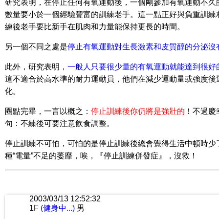
研究表明，在停止任何有氧運動後，一個剛參加有氧運動不久的人其
數量要小於一個經驗豐富的訓練老手。這一點正好與負重訓練
練後老手要比新手在肌肉和力量能保持更長的時間。
另一個不同之處是
停止有氧運動對生長激素和皮質醇的分泌沒
此外，研究表明，
一般人只要很少量的有氧運動就能達到很好
這不適合於高水準的耐力運動員，他們在減少運動量或強度後
化。
圈點完畢，一言以概之：
停止訓練後你仍將是強壯的
！不過慶
句：不練後可要注意飲食調整。
停止訓練不可怕，可怕的是停止訓練後總會覺得生活中頓時少
種“電量”不足的萎靡，唉，『停止訓練併發症』，沒救！
2003/03/13 12:52:32
1F
(健身中...)
男