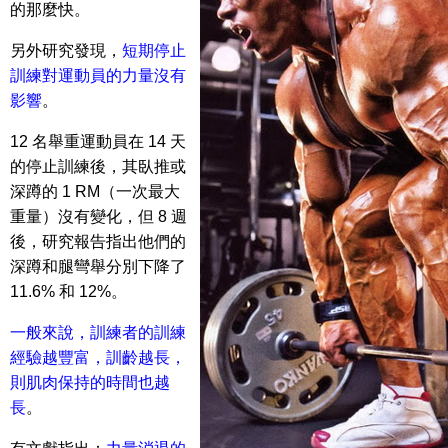
的那麼快。
另外研究發現，
短期停止
訓練對運動員的力量沒有
影響
。
12 名舉重運動員在 14 天
的停止訓練後，其臥推或
深蹲的 1 RM（一次最大
重量）沒有變化，但 8 週
後，研究報告指出他們的
深蹲和腿彎舉分別下降了
11.6% 和 12%。
一般來說，訓練者的訓練
經驗越豐富，訓齡越長，
則肌肉保持的時間也越
長
。