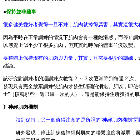
●
保持並非難事
很多健美愛好者覺得一旦不練，肌肉就掉得厲害，其實這很大
因為平時在正常訓練的情況下肌肉會有一種飽漲感，而停止訓
以感覺上似乎少了很多肌肉，但其實此時你的體重並沒改變。
要整體上保持現有的肌肉與力量，其實，只需要很少的訓練
，
結論。
該研究對訓練者的週訓練次數從 2 ～ 3 次逐漸降到每週 2 次、
發現只有完全放棄訓練後肌肉才發生明顯的消退。所以，即使
士”（慣稱那些一週只練一次的人），還是能保持住所獲得的
》神經肌肉機制
談到保持，另一個值得注意的是所謂的“神經肌肉機制”問
研究發現，停止訓練後神經與肌肉的聯繫強度將減弱，