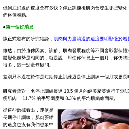
但到底消退的速度會有多快？停止訓練後肌肉會發生哪些變化
們逐個圈點。
●
第一個好消息
據正式發布的研究結論，
肌肉與力量消退的速度要明顯慢於增
雖然，由於遺傳因素、訓齡、肌肉發展程度等不同會影響個體
體變化趨勢是相同的，就是說，即使你休息上一個月，你仍將
很多，這一點毫無疑問。
差別只不過在於你是短期停止訓練還是停止訓練一個月或更長
研究者曾對一名停止訓練長達 13.5 個月的健美精英進行了測試
瘦肌肉， 11.7% 的手臂圍度和 8.3% 的平均肌纖維面積。
從這些數據看出，即使是
長期停止訓練，肌肉萎縮
的速度也沒有我們想象中