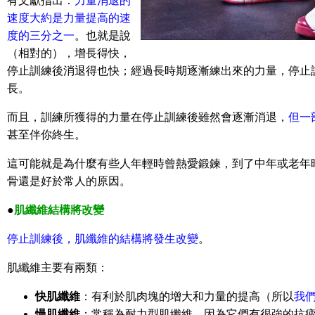
有文獻指出：
力量消退的
速度大約是力量提高的速
度的三分之一
。也就是說
（相對的），增長得快，
停止訓練後消退得也快；經過長時期逐漸練出來的力量，停止
長。
而且，訓練所獲得的力量在停止訓練後雖然會逐漸消退，
但一
甚至伴你終生。
這可能就是為什麼有些人年輕時曾熱愛鍛鍊，到了中年或老年
骨還是好於常人的原因。
●
肌纖維結構將改變
停止訓練後，肌纖維的結構將發生改變
。
肌纖維主要有兩類：
快肌纖維
：有利於肌肉塊的增大和力量的提高（所以
我
慢肌纖維
：常稱為耐力型肌纖維，因為它們有很強的抗