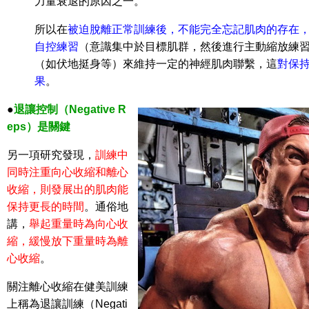
力量衰退的原因之一。
所以在
被迫脫離正常訓練後，不能完全忘記肌肉的存在
自控練習
（意識集中於目標肌群，然後進行主動縮放練
（如伏地挺身等）來維持一定的神經肌肉聯繫，這
對保
果
。
●
退讓控制（Negative R
eps）是關鍵
另一項研究發現，
訓練中
同時注重向心收縮和離心
收縮，則發展出的肌肉能
保持更長的時間
。通俗地
講，
舉起重量時為向心收
縮，緩慢放下重量時為離
心收縮
。
關注離心收縮在健美訓練
上稱為退讓訓練（Negati