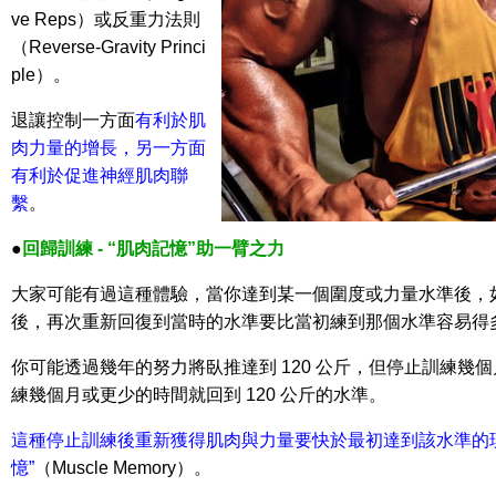
ve Reps）或反重力法則
（Reverse-Gravity Princi
ple）。
退讓控制一方面
有利於肌
肉力量的增長，另一方面
有利於促進神經肌肉聯
繫
。
●
回歸訓練 - “肌肉記憶”助一臂之力
大家可能有過這種體驗，當你達到某一個圍度或力量水準後，
後，再次重新回復到當時的水準要比當初練到那個水準容易得
你可能透過幾年的努力將臥推達到 120 公斤，但停止訓練幾
練幾個月或更少的時間就回到 120 公斤的水準。
這種停止訓練後重新獲得肌肉與力量要快於最初達到該水準的
憶”
（Muscle Memory）。