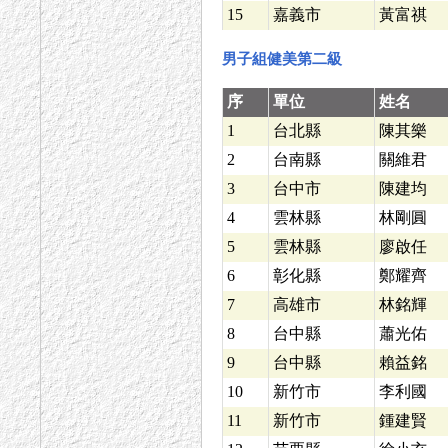
15
嘉義市
黃富祺
男子組健美第二級
序
單位
姓名
1
台北縣
陳其樂
2
台南縣
關維君
3
台中市
陳建均
4
雲林縣
林剛圓
5
雲林縣
廖啟任
6
彰化縣
鄭耀齊
7
高雄市
林銘輝
8
台中縣
蕭光佑
9
台中縣
賴益銘
10
新竹市
李利國
11
新竹市
鍾建賢