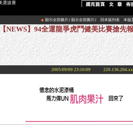
健美選拔賽
顯示全部圖片1
顯示全部圖片2
回本版列表
本版
【NEWS】94全運龍爭虎鬥健美比賽搶先
2005/09/09 23:16:09
220.136.204.x