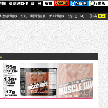
其他副討論版
跳頁
選擇討論版
所有討論版
短訊息(PM)
【訪客
登入
】
報
xx