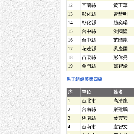
12
宜蘭縣
黃正華
13
彰化縣
曾彗明
14
彰化縣
趙奕暘
15
台中縣
洪國隆
16
台中縣
范國龍
17
花蓮縣
吳慶國
18
苗栗縣
彭偉堯
19
金門縣
鄭智濠
男子組健美第四級
序
單位
姓名
1
台北市
高清龍
2
台南縣
嚴建鵬
3
桃園縣
葉雲安
4
台南市
盧智文