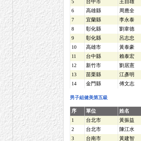
5
台中市
王自雄
6
高雄縣
周應全
7
宜蘭縣
李永泰
8
彰化縣
劉韋德
9
彰化縣
呂志忠
10
高雄市
黃泰豪
11
台中縣
賴泰宏
12
新竹市
劉居憲
13
苗栗縣
江彥明
14
金門縣
傅文志
男子組健美第五級
序
單位
姓名
1
台北市
黃振益
2
台北市
陳江水
3
台南市
黃建智