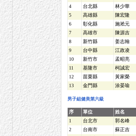
4
台北縣
林少華
5
高雄縣
陳宏隆
6
彰化縣
施淞元
7
高雄市
陳源吉
8
新竹縣
姜志翰
9
台中縣
江政凌
10
新竹市
孟昭亮
11
基隆市
柯誠宏
12
苗栗縣
黃家榮
13
金門縣
涂晏瑜
男子組健美第六級
序
單位
姓名
1
台北市
郭名峰
2
台南市
蘇正吉