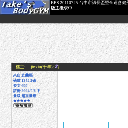
BBS 20110725 台中市議長盃暨全運會
版主徵求中
樓主:
jinxiu
(千年)
(
)
來自 宜蘭縣
磅數 1345.2磅
發文 699
註冊 2004/9/6 下
量級 超重量級
★★★★★