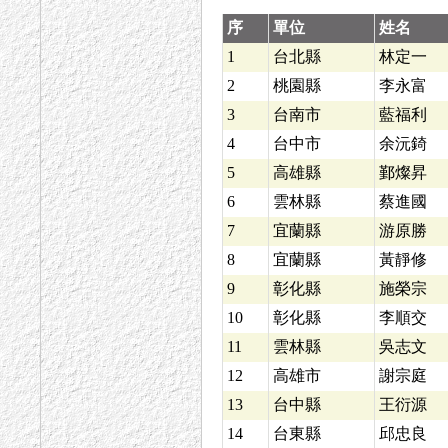
序
單位
姓名
1
台北縣
林定一
2
桃園縣
李永富
3
台南市
藍福利
4
台中市
余沅錡
5
高雄縣
鄞燦昇
6
雲林縣
蔡進國
7
宜蘭縣
游原勝
8
宜蘭縣
黃靜修
9
彰化縣
施榮宗
10
彰化縣
李順交
11
雲林縣
吳志文
12
高雄市
謝宗庭
13
台中縣
王衍源
14
台東縣
邱忠良