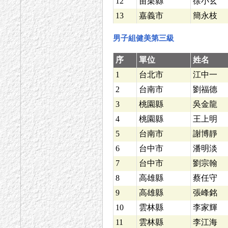
12
苗栗縣
徐小玄
13
嘉義市
簡永枝
男子組健美第三級
序
單位
姓名
1
台北市
江中一
2
台南市
劉福德
3
桃園縣
吳金龍
4
桃園縣
王上明
5
台南市
謝博靜
6
台中市
潘明淡
7
台中市
劉宗翰
8
高雄縣
蔡任守
9
高雄縣
張峰銘
10
雲林縣
李家輝
11
雲林縣
李江海