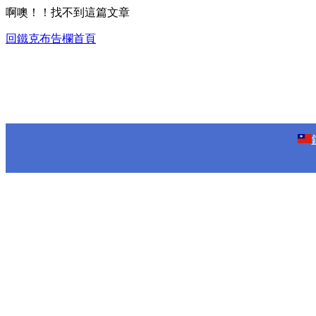
啊噢！！找不到這篇文章
回鐵克布告欄首頁