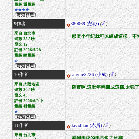
量級 重量級
★★★★
9作者
880069
(彭彭)
(
)
來自 台北市
那麼小年紀就可以練成這樣，不
磅數 25.5磅
發文 12
註冊 2006/5/28
量級 蠅量級
☆
10作者
sanyue2226
(小斌)
(
)
來自 大陸地區
確實啊,這麼年輕練成這樣,太強
磅數 30.4磅
發文 45
註冊 2006/6/9 下
量級 雛量級
★
11作者
davidliau
(赤貫)
(
)
來自 台北市
看到學校的學長也去比賽