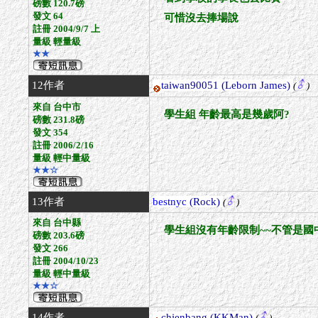
磅數 120.7磅
發文 64
可惜沒去捧場說
註冊 2004/9/7 上
量級 輕量級
★★
12作者
taiwan90051
(Leborn James)
(
)
來自 台中市
學生組 年齡最高是幾歲阿?
磅數 231.8磅
發文 354
註冊 2006/2/16
量級 輕中量級
★★☆
13作者
bestnyc
(Rock)
(
)
來自 台中縣
學生組沒有年齡限制~~不管是國
磅數 203.6磅
發文 266
註冊 2004/10/23
量級 輕中量級
★★☆
14作者
chienbang
(KKMan)
(
)