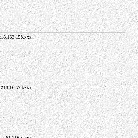
218.163.158.xxx
218.162.73.xxx
61.216.4.xxx