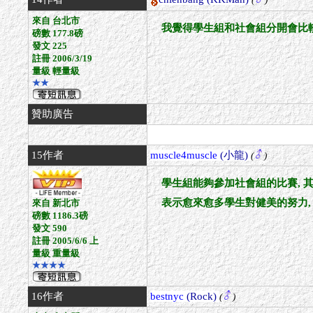
來自 台北市
我覺得學生組和社會組分開會比較
磅數 177.8磅
發文 225
註冊 2006/3/19
量級 輕量級
★★
贊助廣告
15作者
muscle4muscle
(小龍)
(
)
學生組能夠參加社會組的比賽, 
表示愈來愈多學生對健美的努力, 應
來自 新北市
磅數 1186.3磅
發文 590
註冊 2005/6/6 上
量級 重量級
★★★★
16作者
bestnyc
(Rock)
(
)