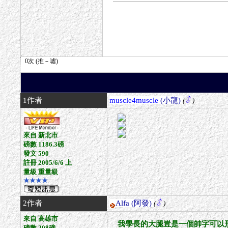
1作者
muscle4muscle
(小龍)
(
)
來自 新北市
磅數 1186.3磅
發文 590
註冊 2005/6/6 上
量級 重量級
★★★★
2作者
Alfa
(阿發)
(
)
來自 高雄市
我學長的大腿豈是一個帥字可以形容...
磅數 208磅