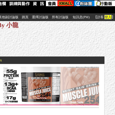
其他副討論版
跳頁
選擇討論版
所有討論版
短訊息(PM)
【訪客
登入
】
By 小龍
xx