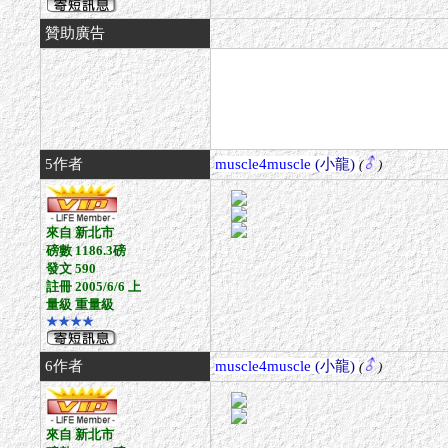
贊助廣告
5作者
muscle4muscle
(小龍)
(
)
來自 新北市
磅數 1186.3磅
發文 590
註冊 2005/6/6 上
量級 重量級
★★★★
6作者
muscle4muscle
(小龍)
(
)
來自 新北市