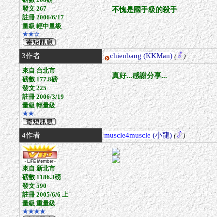
發文 267
不愧是國手級的殺手
註冊 2006/6/17
量級 輕中量級
★★☆
3作者
chienbang
(KKMan)
(
)
來自 台北市
真好...感謝分享...
磅數 177.8磅
發文 225
註冊 2006/3/19
量級 輕量級
★★
4作者
muscle4muscle
(小龍)
(
)
來自 新北市
磅數 1186.3磅
發文 590
註冊 2005/6/6 上
量級 重量級
★★★★