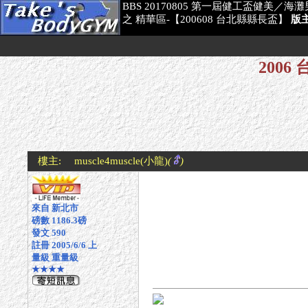
BBS 20170805 第一屆健工盃健美／
之 精華區-【200608 台北縣縣長盃】
版
2006
樓主:
muscle4muscle
(小龍)
(
)
來自 新北市
磅數 1186.3磅
發文 590
註冊 2005/6/6 上
量級 重量級
★★★★