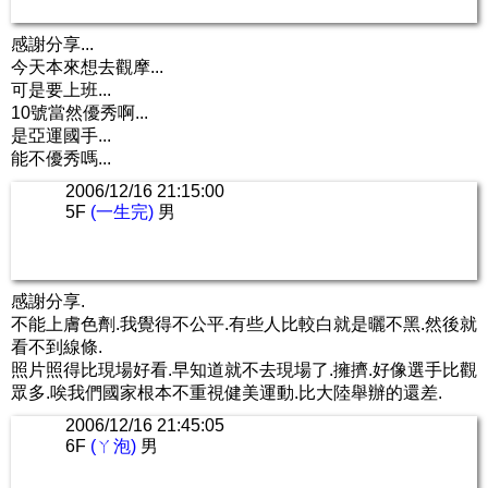
感謝分享...
今天本來想去觀摩...
可是要上班...
10號當然優秀啊...
是亞運國手...
能不優秀嗎...
2006/12/16 21:15:00
5F
(一生完)
男
感謝分享.
不能上膚色劑.我覺得不公平.有些人比較白就是曬不黑.然後就
看不到線條.
照片照得比現場好看.早知道就不去現場了.擁擠.好像選手比觀
眾多.唉我們國家根本不重視健美運動.比大陸舉辦的還差.
2006/12/16 21:45:05
6F
(ㄚ泡)
男