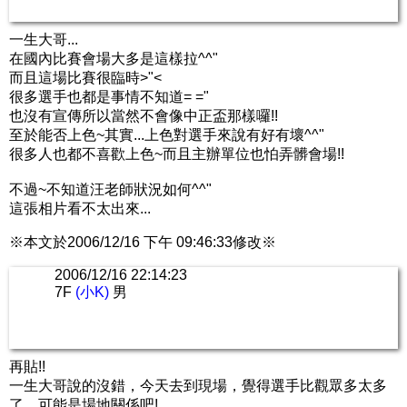
一生大哥...
在國內比賽會場大多是這樣拉^^"
而且這場比賽很臨時>"<
很多選手也都是事情不知道= ="
也沒有宣傳所以當然不會像中正盃那樣囉!!
至於能否上色~其實...上色對選手來說有好有壞^^"
很多人也都不喜歡上色~而且主辦單位也怕弄髒會場!!
不過~不知道汪老師狀況如何^^"
這張相片看不太出來...
※本文於2006/12/16 下午 09:46:33修改※
2006/12/16 22:14:23
7F
(小K)
男
再貼!!
一生大哥說的沒錯，今天去到現場，覺得選手比觀眾多太多
了，可能是場地關係吧!