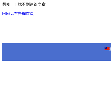
啊噢！！找不到這篇文章
回鐵克布告欄首頁