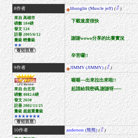
8作者
lihunglin
(Muscle jeff)
(
)
來自 高雄市
下載速度很快
磅數 184磅
發文 124
註冊 2005/6/12
謝謝wowo分享的比賽實況
量級 輕量級
★★
辛苦囉!!
9作者
JIMMY
(JIMMY)
(
)
喔喔~~出來拉出來啦!!
起請給我密碼,謝謝呀~~~
來自 台北市
磅數 4082.6磅
發文 2650
註冊 2002/11/25
量級 超超重量級
★★★★★★★
10作者
anderson
(熊熊)
(
)