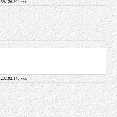
59.126.204.xxx
123.192.148.xxx