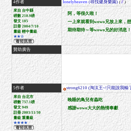
4作者
lonelyheaven
(尋找健身樂園)
(
)
來自 台中縣
阿，等很久啦！
磅數 210.9磅
發文 185
一上來就看到wowo兄放上來，
註冊 2004/7/10
期待期待～等wowo兄的好消息！
量級 輕中量級
★★☆
贊助廣告
5作者
strong6210
(淘汰王~!只能說我輸了
來自 台北市
晚睡的鳥兒有蟲吃
磅數 757.1磅
發文 949
感謝wowo大大的熱情奉獻
註冊 2003/11/30
量級 重量級
★★★★