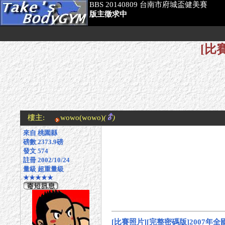
BBS 20140809 台南市府城盃健美賽
版主徵求中
[比
樓主:
wowo
(wowo)
(
)
來自 桃園縣
磅數 2373.9磅
發文 574
註冊 2002/10/24
量級 超重量級
★★★★★
[比賽照片][完整密碼版]2007年全國