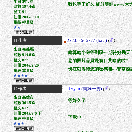
來自 新竹市
我也等了好久,終於等到wowo大大
磅數 197.4磅
發文 91
註冊 2005/8/10
量級 輕量級
★★
11作者
222334566777
(bala)
(
)
來自 嘉義縣
總算給小弟等到囉~~期待好幾天了
磅數 910.8磅
發文 877
您的照片品質是有目共睹的啦!!
註冊 2006/2/20
現在就等待您的密碼囉~~非常感謝
量級 重量級
★★★★
12作者
jackyyan
(肉雞一隻)
(
)
來自 高雄市
等好久了
磅數 361.5磅
發文 612
註冊 2005/9/6 下
下載中
量級 中量級
★★★