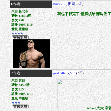
6作者
back23
( 田哥)
(
)
來自 新北市
我也下載完了.也麻煩給密碼.謝
磅數 1180.3磅
發文 758
註冊 2003/1/10
量級 重量級
★★★★
7作者
godzilla
(小bb)
(
)
來自 其他
磅數 345.2磅
發文 315
註冊 2005/4/13
量級 中量級
★★★
wowo大大 辛