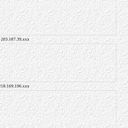
203.187.39.xxx
218.169.196.xxx