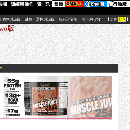
其他副討論版
跳頁
選擇討論版
所有討論版
短訊息(PM)
【訪客
登入
】
wo版
xx