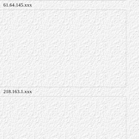
61.64.145.xxx
218.163.1.xxx