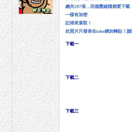
總共297張，四個壓縮檔都要下
一樣有加密
記得來索取！
此照片只發表在take網勿轉貼！
下載一
下載二
下載三