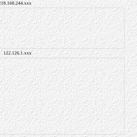
218.168.244.xxx
122.126.1.xxx