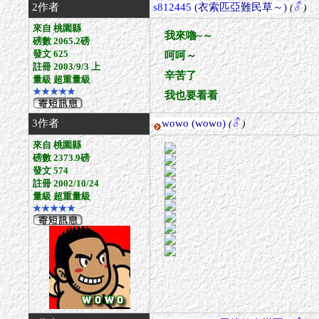
2作者
s812445
(衣索匹亞難民草～)
(
)
來自 桃園縣
我來嚕~～
磅數 2065.2磅
發文 625
呵呵～
註冊 2003/9/3 上
辛苦了
量級 超重量級
★★★★★
我也要看看
3作者
wowo
(wowo)
(
)
來自 桃園縣
磅數 2373.9磅
發文 574
註冊 2002/10/24
量級 超重量級
★★★★★