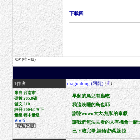
下載四
1作者
dragonlong
(阿龍)
(
)
來自 台南市
早起的鳥兒有蟲吃
磅數 205.8磅
發文 210
我這晚睡的鳥也耶
註冊 2004/9/9 下
謝謝wowo大大,無私的奉獻
量級 輕中量級
★★☆
讓我們無法去看的人有機會一睹大
已下載完畢,請給密碼,謝拉