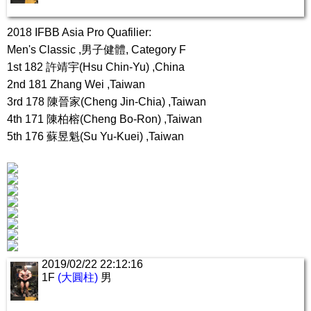
2018 IFBB Asia Pro Quafilier:
Men's Classic ,男子健體, Category F
1st 182 許靖宇(Hsu Chin-Yu) ,China
2nd 181 Zhang Wei ,Taiwan
3rd 178 陳晉家(Cheng Jin-Chia) ,Taiwan
4th 171 陳柏榕(Cheng Bo-Ron) ,Taiwan
5th 176 蘇昱魁(Su Yu-Kuei) ,Taiwan
2019/02/22 22:12:16
1F
(大圓柱)
男