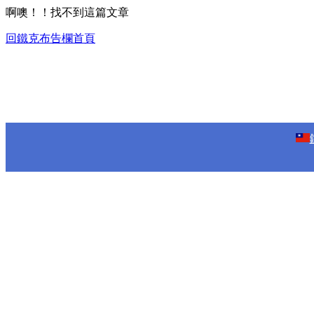
啊噢！！找不到這篇文章
回鐵克布告欄首頁