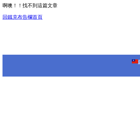
啊噢！！找不到這篇文章
回鐵克布告欄首頁