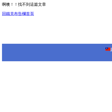
啊噢！！找不到這篇文章
回鐵克布告欄首頁