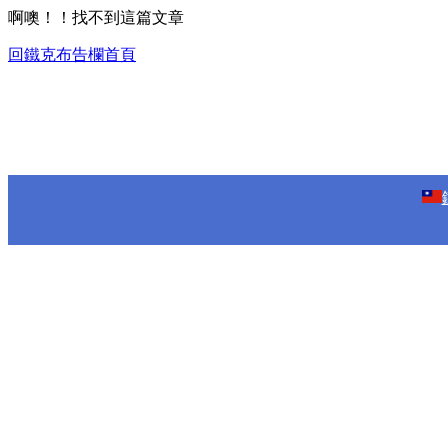
啊噢！！找不到這篇文章
回鐵克布告欄首頁