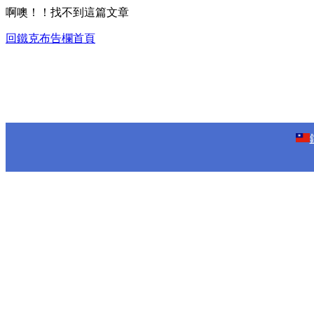
啊噢！！找不到這篇文章
回鐵克布告欄首頁