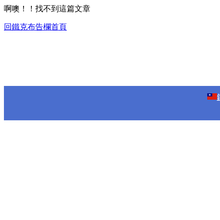
啊噢！！找不到這篇文章
回鐵克布告欄首頁