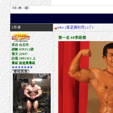
1作者
take
(還是圓柱民)
(
)
第一名 60李政傑
來自 台北市
磅數 45933.1磅
發文 22647
註冊 2001/6/2 上
量級 超超重量級
★★★★★★★