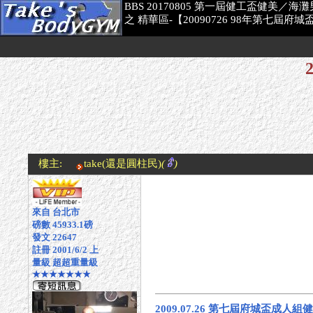
BBS 20170805 第一屆健工盃健美／
之 精華區-【20090726 98年第七屆
樓主:
take
(還是圓柱民)
(
)
來自 台北市
磅數 45933.1磅
發文 22647
註冊 2001/6/2 上
量級 超超重量級
★★★★★★★
2009.07.26 第七屆府城盃成人組健