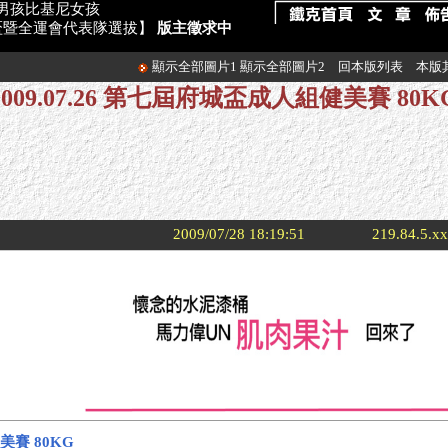
海灘男孩比基尼女孩
府城盃暨全運會代表隊選拔】
版主徵求中
顯示全部圖片1
顯示全部圖片2
回本版列表
本版
2009.07.26 第七屆府城盃成人組健美賽 80K
2009/07/28 18:19:51
219.84.5.x
美賽 80KG