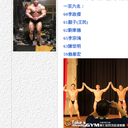
一至六名：
60李政傑
61顏子(王民)
62劉韋德
65李宗鴻
63陳世明
59賴泰宏