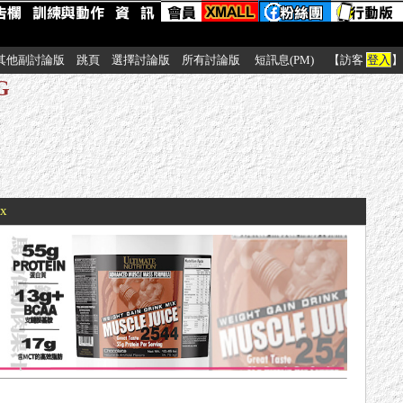
其他副討論版
跳頁
選擇討論版
所有討論版
短訊息(PM)
【訪客
登入
】
G
xx