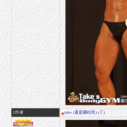
2作者
take
(還是圓柱民)
(
)