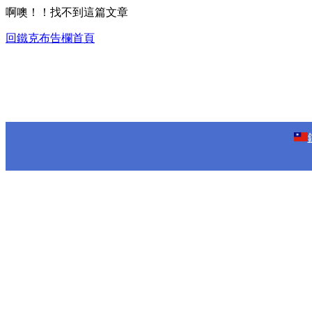
啊噢！！找不到這篇文章
回鐵克布告欄首頁