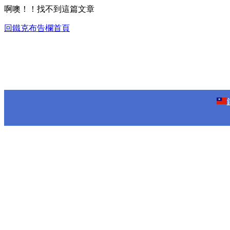
啊噢！！找不到這篇文章
回鐵克布告欄首頁