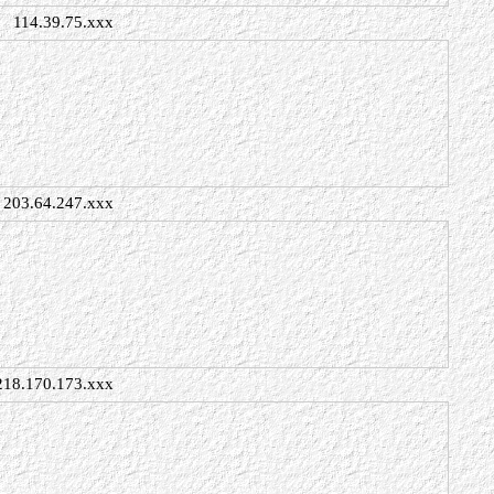
114.39.75.xxx
203.64.247.xxx
218.170.173.xxx