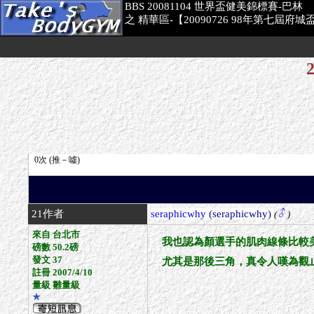
BBS 20081104 世界盃健美錦標賽-巴林
之 精華區-【20090726 98年第七屆
21作者
seraphicwhy
(seraphicwhy)
(
)
來自 台北市
我也認為顏選手的肌肉線條比較
磅數 50.2磅
發文 37
尤其是那後三角，真令人嘆為觀
註冊 2007/4/10
量級 雛量級
★