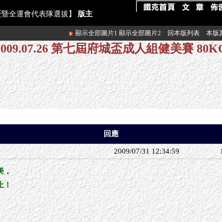
府城盃暨全運會代表隊選拔】
版主
顯示全部圖片1
顯示全部圖片2
回本版列表
本版
2009.07.26 第七屆府城盃成人組健美賽 80K
回應
2009/07/31 12:34:59
美，
止！