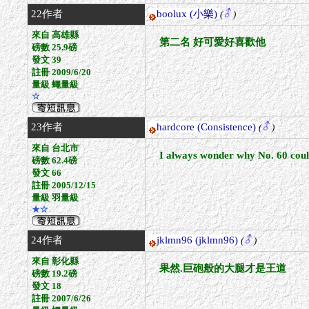
22作者
boolux
(小樂)
(
)
來自 高雄縣
第二名 好可愛好喜歡他
磅數 25.9磅
發文 39
註冊 2009/6/20
量級 蠅量級
☆
23作者
hardcore
(Consistence)
(
)
來自 台北市
I always wonder why No. 60 could
磅數 62.4磅
發文 66
註冊 2005/12/15
量級 羽量級
★☆
24作者
jklmn96
(jklmn96)
(
)
來自 彰化縣
果然.巨砲般的大腿才是王道
磅數 19.2磅
發文 18
註冊 2007/6/26