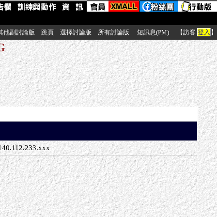
其他副討論版
跳頁
選擇討論版
所有討論版
短訊息(PM)
【訪客
登入
】
G
140.112.233.xxx