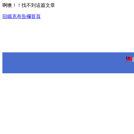
啊噢！！找不到這篇文章
回鐵克布告欄首頁