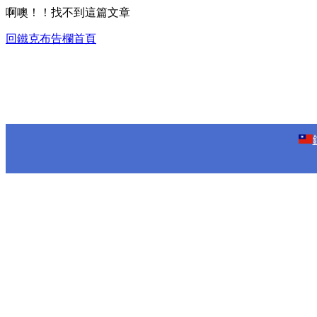
啊噢！！找不到這篇文章
回鐵克布告欄首頁