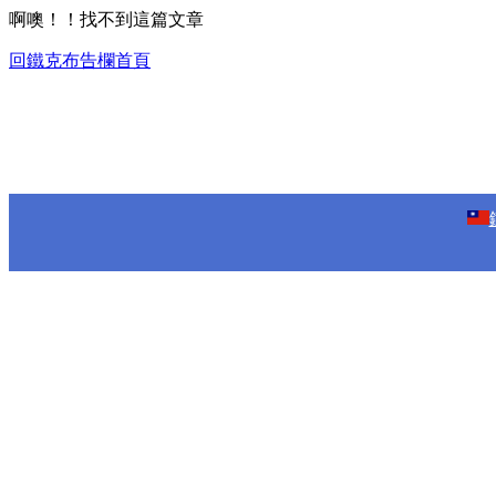
啊噢！！找不到這篇文章
回鐵克布告欄首頁