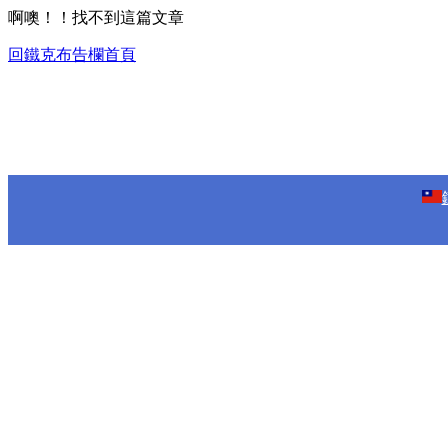
啊噢！！找不到這篇文章
回鐵克布告欄首頁