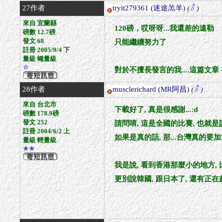
27作者
tryit279361
(迷途羔羊)
(
)
來自 宜蘭縣
120磅，哎呀呀...我還差的遠勒
磅數 12.7磅
發文 68
只能繼續努力了
註冊 2005/9/4 下
量級 蠅量級
☆
對於不擅長發言的我....這篇文章
28作者
musclerichard
(MR阿昌)
(
)
來自 台北市
下載好了, 真是很感謝...:d
磅數 178.9磅
發文 252
請問唷, 這是全國的比賽, 也就
註冊 2004/6/2 上
如果是真的話, 那...台灣真的要加油
量級 輕量級
★★
我是說, 看到香港那麼小的地方,
更別說韓國, 跟日本了, 還有正在