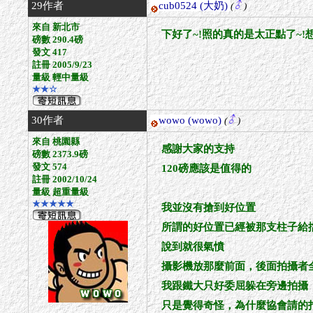
29作者
cub0524
(大奶)
(
)
來自 新北市
下好了~!照的真的是太正點了~!
磅數 290.4磅
發文 417
註冊 2005/9/23
量級 輕中量級
★★☆
30作者
wowo
(wowo)
(
)
來自 桃園縣
感謝大家的支持
磅數 2373.9磅
發文 574
120磅應該是值得的
註冊 2002/10/24
量級 超重量級
★★★★★
我並沒有搶到好位置
所謂的好位置已經被那支柱子給
說到就很氣憤
攝影機放那麼前面，後面拍攝者
我跟鐵大只好委屈躲在旁邊拍攝
只是覺得奇怪，為什麼協會請的