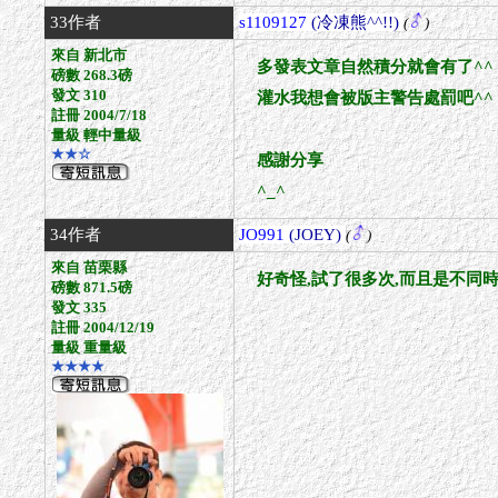
33作者
s1109127
(冷凍熊^^!!)
(
)
來自 新北市
多發表文章自然積分就會有了^^
磅數 268.3磅
發文 310
灌水我想會被版主警告處罰吧^^
註冊 2004/7/18
量級 輕中量級
★★☆
感謝分享
^_^
34作者
JO991
(JOEY)
(
)
來自 苗栗縣
好奇怪,試了很多次,而且是不同時
磅數 871.5磅
發文 335
註冊 2004/12/19
量級 重量級
★★★★