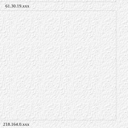
61.30.19.xxx
218.164.0.xxx