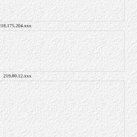
218.175.204.xxx
219.80.12.xxx