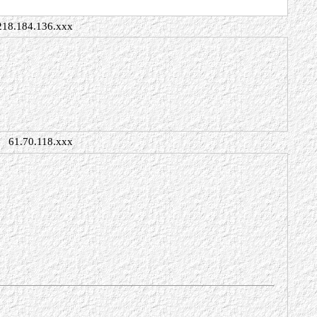
218.184.136.xxx
61.70.118.xxx