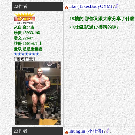
22作者
take
(TakesBodyGYM)
(
)
19樓的,那你又跟大家分享了什
小壯傑,試過17樓講的嗎?
來自 台北市
磅數 45933.1磅
發文 22647
註冊 2001/6/2 上
量級 超超重量級
★★★★★★★
23作者
lihunglin
(小壯傑)
(
)