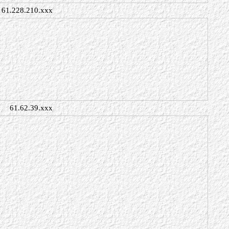
61.228.210.xxx
61.62.39.xxx