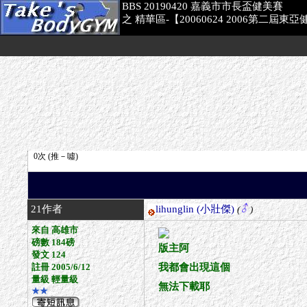
BBS 20190420 嘉義市市長盃健美賽
之 精華區-【20060624 2006第二屆
21作者
lihunglin
(小壯傑)
(
)
來自 高雄市
磅數 184磅
版主阿
發文 124
註冊 2005/6/12
我都會出現這個
量級 輕量級
無法下載耶
★★