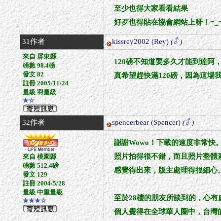
至少也得大家看看結果
好歹也得貼在協會網站上呀！=_=
31作者
kissrey2002
(Rey)
(
)
來自 屏東縣
120磅不知道要多久才能到達阿
磅數 98.4磅
發文 82
真希望趕快滿120磅，因為這場我
註冊 2005/11/24
量級 羽量級
★☆
32作者
spencerbear
(Spencer)
(
)
謝謝Wowo！下載的速度非常快
照片拍得很不錯，而且照片整體
來自 桃園縣
磅數 512.4磅
感覺得出來，版主處理得很細心
發文 129
註冊 2004/5/28
量級 中重量級
至於28樓的朋友所談到的，心有
★★★☆
個人覺得在全球華人圈中，台灣的