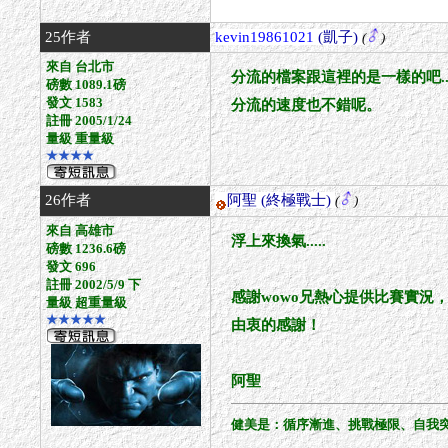
25作者
kevin19861021
(凱子)
(
)
來自 台北市
分流的檔案跟這裡的是一樣的吧.
磅數 1089.1磅
發文 1583
分流的速度也不錯呢。
註冊 2005/1/24
量級 重量級
★★★★
26作者
阿聖
(終極戰士)
(
)
來自 高雄市
浮上來換氣.....
磅數 1236.6磅
發文 696
註冊 2002/5/9 下
感謝wowo兄熱心提供比賽實況
量級 超重量級
★★★★★
由衷的感謝！
阿聖
健美是：循序漸進、挑戰極限、自我