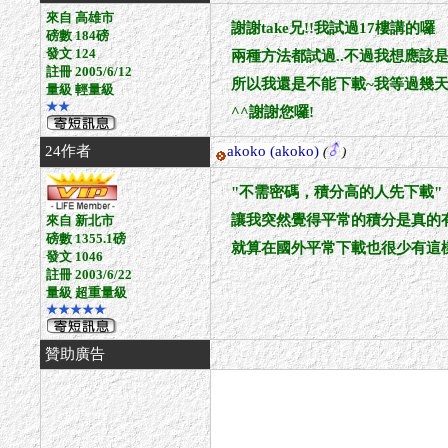
來自 高雄市
謝謝take兄!!我試過17樓講的囉
磅數 184磅
發文 124
兩種方法都試過..不過我想應該
註冊 2005/6/12
所以我還是不能下載~我等過幾天
量級 輕量級
★★
^^謝謝您囉!
24作者
akoko
(akoko)
(
)
"不需密碼，積分高的人先下載"
讓我突然覺得平常的積分是真的有用的
來自 新北市
磅數 1355.1磅
就算在國外平常下載也很少有這樣順
發文 1046
註冊 2003/6/22
量級 超重量級
★★★★★
贊助廣告