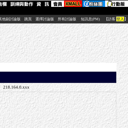
其他副討論版
跳頁
選擇討論版
所有討論版
短訊息(PM)
【訪客
登入
】
218.164.0.xxx