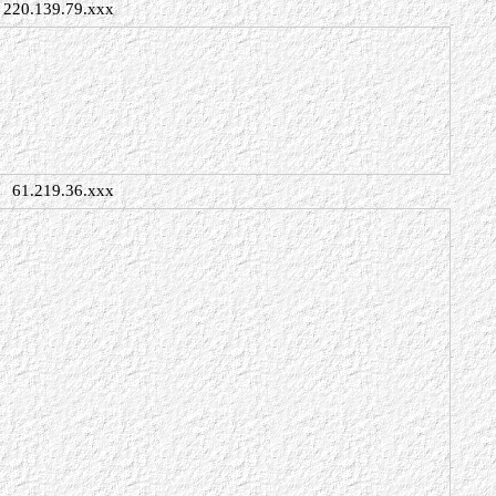
220.139.79.xxx
61.219.36.xxx