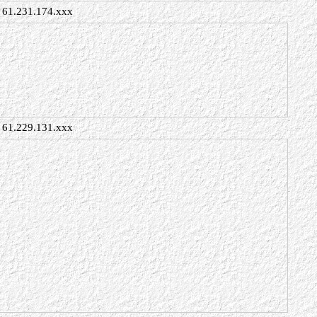
61.231.174.xxx
61.229.131.xxx