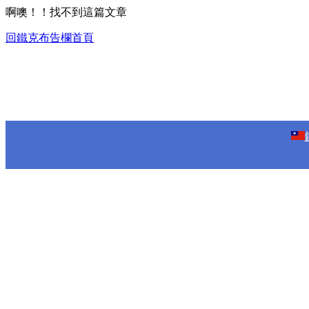
啊噢！！找不到這篇文章
回鐵克布告欄首頁