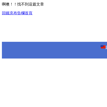
啊噢！！找不到這篇文章
回鐵克布告欄首頁