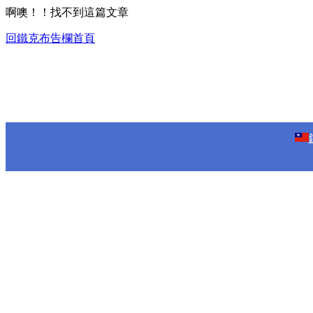
啊噢！！找不到這篇文章
回鐵克布告欄首頁