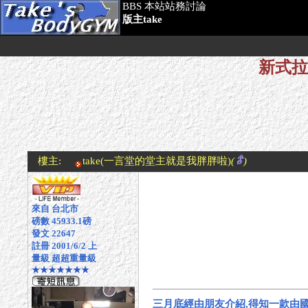
BBS 本站站務討論
版主take
新式拉力
樓主:
take
(一言堂的堂主就是我胖胖啦)
(
)
來自 台北市
磅數 45933.1磅
發文 22647
註冊 2001/6/2 上
量級 超超重量級
★★★★★★★
三月底經由朋友介紹,得知一款由