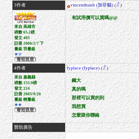
3作者
vincenthsieh
(加菲貓)
(
)
有試用價可以買嗎@@
來自 高雄市
磅數 65.2磅
發文 405
註冊 2006/2/7 下
量級 羽量級
★☆
4作者
fyplace
(fyplace)
(
)
來自 嘉義縣
鐵大
磅數 155.9磅
發文 224
真的嗎
註冊 2005/9/26
那裡可以買的到
量級 輕量級
★★
我想買
怎麼跟你聯絡
贊助廣告