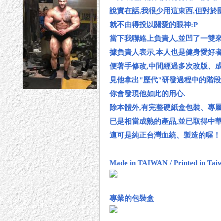
說實在話,我很少用這東西,但對於
就不由得投以關愛的眼神:P
當下我聯絡上負責人,並凹了一雙來
據負責人表示,本人也是健身愛好者
便著手修改,中間經過多次改版、成
見他拿出"歷代"研發過程中的階段
你會發現他如此的用心.
除本體外,有完整硬紙盒包裝、專
已是相當成熟的產品,並已取得中
這可是純正台灣血統、製造的喔！
Made in TAIWAN / Printed in Tai
專業的包裝盒