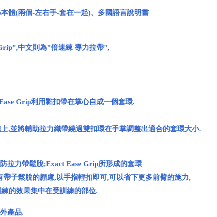
Grip本體(兩個-左右手-套在一起)、多國語言說明書
 Grip",中文則為"倍速練 導力拉帶",
 Ease Grip利用黏扣帶在掌心自成一個套環.
固定在手腕上,並將輔助拉力織帶繞過雙扣環在手掌調整出適合的套環大小.
力帶鬆脫;Exact Ease Grip所形成的套環
有帶子鬆脫的顧慮,以手指輕扣即可,可以省下更多前臂的施力,
訓練的效果集中在受訓練的部位.
外產品.