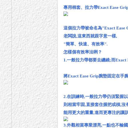
專用棉套、拉力帶Exact Ease 
這個拉力帶被命名為"Exact Ease
老闆說,這東西就跟字意一樣,
"簡單、快速、有效率".
怎樣個有效率法咧？
1.一般拉力帶都要去纏繞;而Exact
將Exact Ease Grip腕墊
2.在訓練時,一般拉力帶仍須緊握以防拉
則相當牢固,直接套住握把或槓,沒
能用更大的重量,進而更專注的讓
3.外觀相當專業漂亮,一點也不輸國