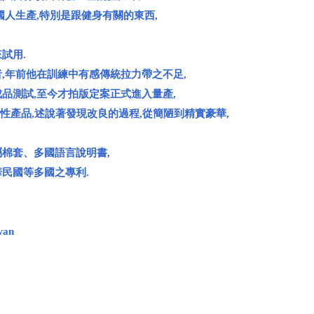
國人生產,特別是跟健身有關的東西,
試用.
,年前他在訓練中有感傳統拉力帶之不足,
品測試,至今才拍版定案正式進入量產,
性產品,述說著發現改良的過程,從簡陋到精實豪華,
屬棉套、多國語言說明書,
華民國等多國之專利.
wan