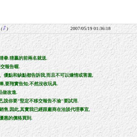
2007/05/19 01:36:18
(
)
猜拳.猜贏的前兩名就送.
交報告喔.
、優點和缺點都告訴我,而且不可以矯情或害羞,
捧,要翔實告知;不然沒收玩具.
做改進.
,說你要"堅定不移交報告不渝"要試用.
銷售,因此,其實我已經跟廠商在洽談代理事宜,
優惠的價格買到.