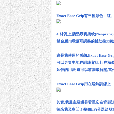
Exact Ease Grip有三種顏色：
4.材質上,腕墊厚實柔軟(Neopre
雙金屬扣環讓可調整的輔助拉力織
這是我使用的感想,Exact Ease
可以更集中地在訓練背肌上;在槓
延伸的用法,還可以將套環解開,當
Exact Ease Grip用在啞鈴訓練上.
其實,我最主要還是看重它在背部
後來我又多凹了幾個(:P)分送給