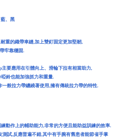
紅、藍、黑
ne),耐重的織帶車縫,加上雙釘固定更加堅韌,
帶牢靠穩固.
 Grip主要應用在引體向上、滑輪下拉有相當助力,
鈴啞鈴也能加強抓力和重量.
作一般拉力帶纏繞著使用,擁有傳統拉力帶的特性.
訓練動作上的輔助能力,非常的方便且能助益訓練的效率.
朋友測試,反應普遍不錯,其中有手腕有舊患者能節省手掌