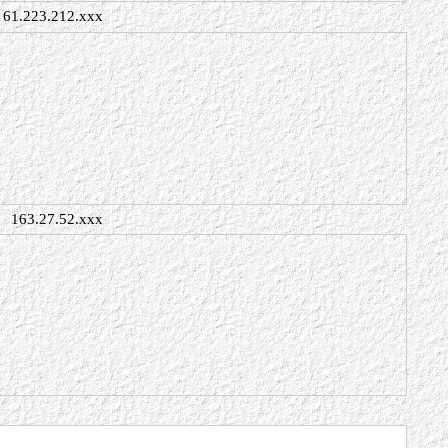
61.223.212.xxx
163.27.52.xxx