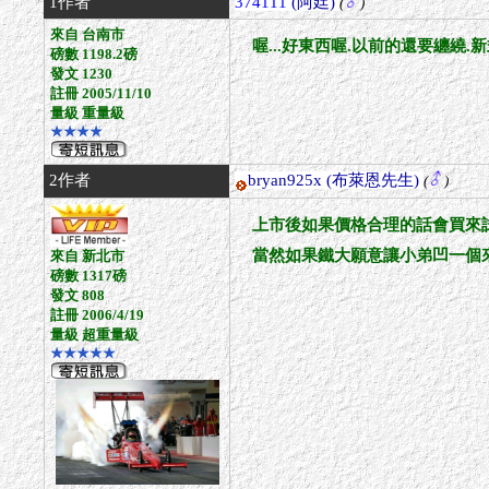
1作者
374111
(阿廷)
(
)
來自 台南市
喔...好東西喔.以前的還要纏繞
磅數 1198.2磅
發文 1230
註冊 2005/11/10
量級 重量級
★★★★
2作者
bryan925x
(布萊恩先生)
(
)
上市後如果價格合理的話會買來
當然如果鐵大願意讓小弟凹一個
來自 新北市
磅數 1317磅
發文 808
註冊 2006/4/19
量級 超重量級
★★★★★