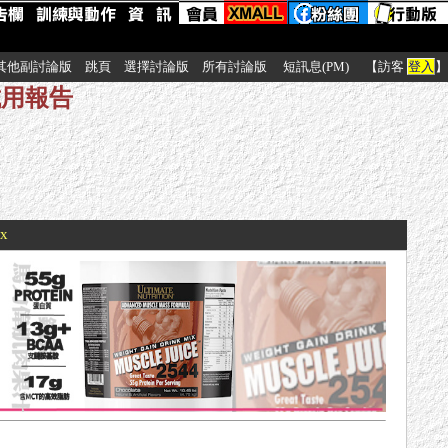
其他副討論版
跳頁
選擇討論版
所有討論版
短訊息(PM)
【訪客
登入
】
與試用報告
xx