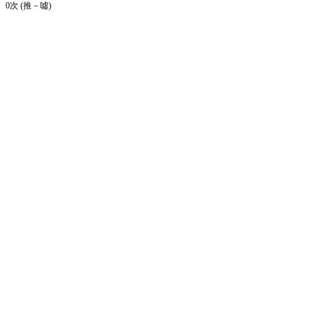
0次 (推－噓)