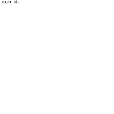
0次 (推－噓)