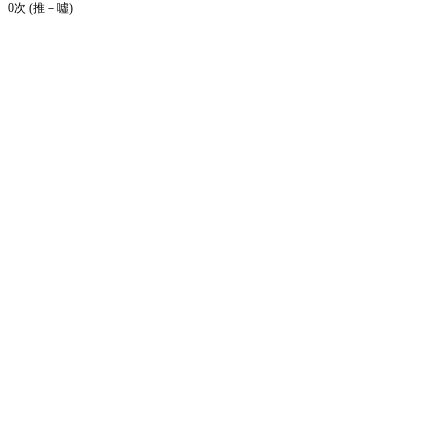
0次 (推－噓)