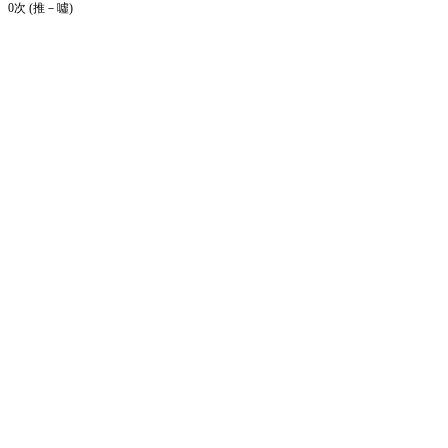
0次 (推－噓)