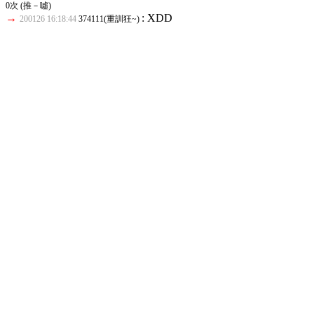
0次 (推－噓)
→
: XDD
200126 16:18:44
374111(重訓狂~)