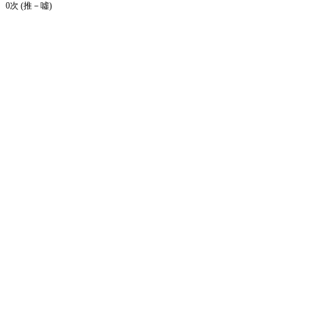
0次 (推－噓)