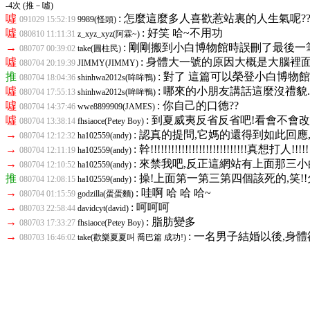
-4次 (推－噓)
噓
: 怎麼這麼多人喜歡惹站裏的人生氣呢?
091029 15:52:19
9989(怪頭)
噓
: 好笑 哈~不用功
080810 11:11:31
z_xyz_xyz(阿霖~)
→
: 剛剛搬到小白博物館時誤刪了最後一筆推文,s
080707 00:39:02
take(圓柱民)
噓
: 身體大一號的原因大概是大腦裡面
080704 20:19:39
JIMMY(JIMMY)
推
: 對了 這篇可以榮登小白博物館
080704 18:04:36
shinhwa2012s(哞哞鴨)
噓
: 哪來的小朋友講話這麼沒禮貌..
080704 17:55:13
shinhwa2012s(哞哞鴨)
噓
: 你自己的口德??
080704 14:37:46
wwe8899909(JAMES)
噓
: 到夏威夷反省反省吧!看會不會
080704 13:38:14
fhsiaoce(Petey Boy)
→
: 認真的提問,它媽的還得到如此回應
080704 12:12:32
ha102559(andy)
→
: 幹!!!!!!!!!!!!!!!!!!!!!!!!!!!!真想打人!!!!!
080704 12:11:19
ha102559(andy)
→
: 來禁我吧,反正這網站有上面那三小
080704 12:10:52
ha102559(andy)
推
: 操!上面第一第三第四個該死的,笑
080704 12:08:15
ha102559(andy)
→
: 哇啊 哈 哈 哈~
080704 01:15:59
godzilla(蛋蛋麵)
→
: 呵呵呵
080703 22:58:44
davidcyt(david)
→
: 脂肪變多
080703 17:33:27
fhsiaoce(Petey Boy)
→
: 一名男子結婚以後,身
080703 16:46:02
take(歡樂夏夏叫 喬巴篇 成功!)