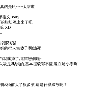
?真的是吼~~~太瞎啦
orry.....
的脂肪流出來了吧...
嘛 XD
.
改掉那張嘴
,媽的把人當傻子啊!該死
白就髒掉了,還留戀個屁~
!!欠殺是嗎!媽的,基本禮貌都不懂,還在唸小學啊
體卻比婚前大了很多號,這是什麼緣故呢？