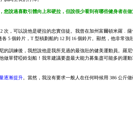
，您說過喜歡引體向上和硬拉，但說很少看到有哪些健身者在做
拉 2 次，可以說他是硬拉的忠實信徒。我曾在加州富爾頓米羅﹒薩
邊各 5 個鈴片，T 型槓劃船約 12 到 16 個鈴片。顯然，他非常強
尼的訓練後，我想說他是我所見過的最強壯的健美運動員。羅尼
能讓他做單臂啞鈴划船！我常建議要盡最大能力募集盡可能多的運動
量逐漸提升
。當然，我沒有要求一般人在任何時候用 386 公斤做