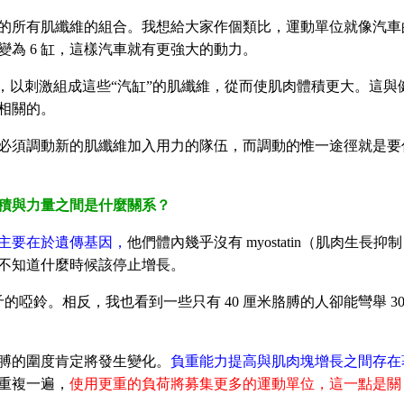
的所有肌纖維的組合。我想給大家作個類比，運動單位就像汽車
變為 6 缸，這樣汽車就有更強大的動力。
，以刺激組成這些“汽缸”的肌纖維，從而使肌肉體積更大。這與
相關的。
必須調動新的肌纖維加入用力的隊伍，而調動的惟一途徑就是要
體積與力量之間是什麼關系？
主要在於遺傳基因，
他們體內幾乎沒有 myostatin（肌肉生長抑制
不知道什麼時候該停止增長。
的啞鈴。相反，我也看到一些只有 40 厘米胳膊的人卻能彎舉 30
胳膊的圍度肯定將發生變化。
負重能力提高與肌肉塊增長之間存在
重複一遍，
使用更重的負荷將募集更多的運動單位，這一點是關