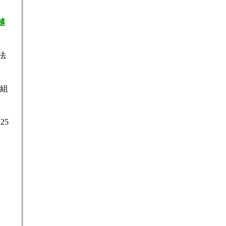
越
法
 組
25