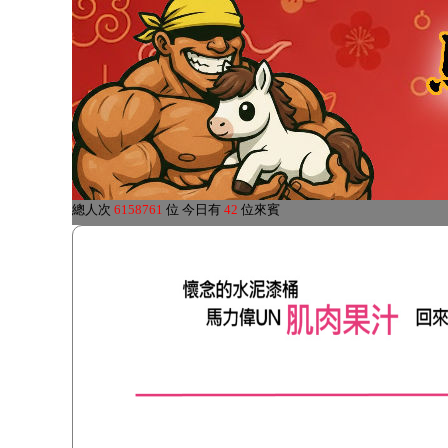
總人次
6158761
位
今日有
42
位來賓