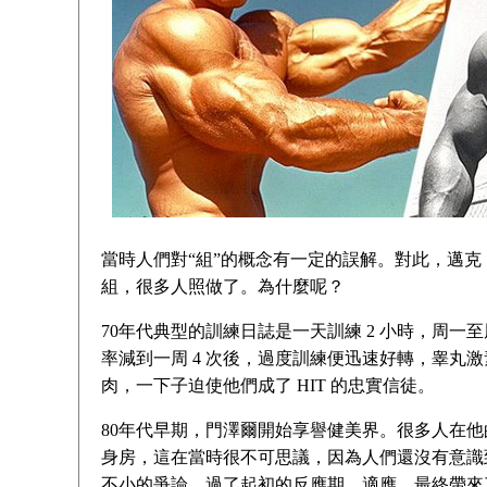
當時人們對“組”的概念有一定的誤解。對此，邁克﹒門澤
組，很多人照做了。為什麼呢？
70年代典型的訓練日誌是一天訓練 2 小時，周
率減到一周 4 次後，過度訓練便迅速好轉，睾丸激
肉，一下子迫使他們成了 HIT 的忠實信徒。
80年代早期，門澤爾開始享譽健美界。很多人在他
身房，這在當時很不可思議，因為人們還沒有意識
不小的爭論。過了起初的反應期，適應、最終帶來