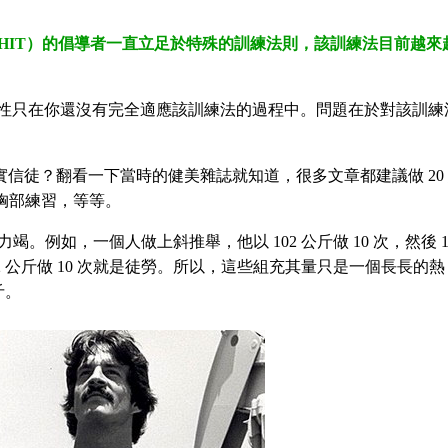
ing，縮寫 HIT）的倡導者一直立足於特殊的訓練法則，該訓練法目前越來
效性只在你還沒有完全適應該訓練法的過程中。問題在於對該訓練
的忠實信徒？翻看一下當時的健美雜誌就知道，很多文章都建議做 20
組胸部練習，等等。
例如，一個人做上斜推舉，他以 102 公斤做 10 次，然後 1
102 公斤做 10 次就是徒勞。所以，這些組充其量只是一個長長的熱
斤。