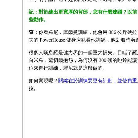
記：對於練出更寬厚的背部，您有什麼建議？以前
些動作。
查：
你看羅尼﹒庫爾曼訓練，他會用 386 公斤硬
夫的 PowerHouse 健身房觀看他訓練，他划船時兩
很多人嘆息羅是健力界的一個重大損失。目睹了羅
向米羅﹒薩切爾抱怨，為何沒有 300 磅的啞鈴
位來進行訓練，羅尼就是這麼做的。
如何實現呢？
關鍵在於訓練要更有計劃，並使負重
拉。