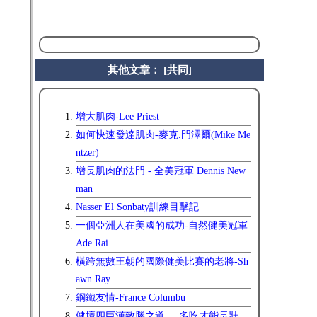
其他文章： [共同]
增大肌肉-Lee Priest
如何快速發達肌肉-麥克.門澤爾(Mike Me
ntzer)
增長肌肉的法門 - 全美冠軍 Dennis New
man
Nasser El Sonbaty訓練目擊記
一個亞洲人在美國的成功-自然健美冠軍
Ade Rai
橫跨無數王朝的國際健美比賽的老將-Sh
awn Ray
鋼鐵友情-France Columbu
健壇四巨漢致勝之道──多吃才能長壯