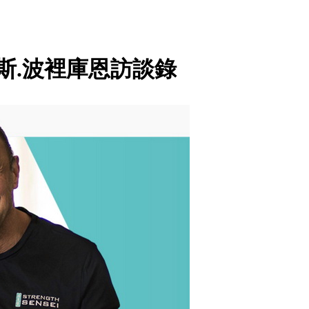
斯.波裡庫恩訪談錄