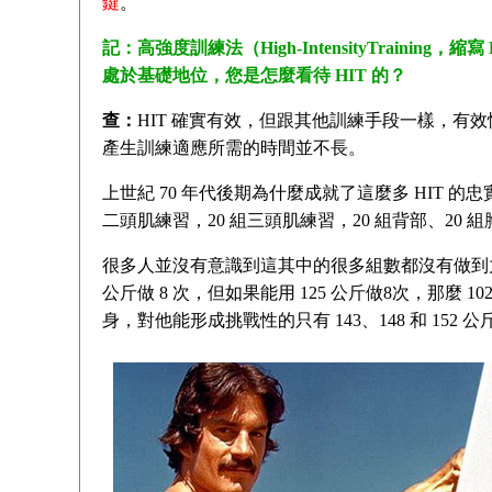
鍵
。
記：高強度訓練法（High-IntensityTrain
處於基礎地位，您是怎麼看待 HIT 的？
查：
HIT 確實有效，但跟其他訓練手段一樣，有
產生訓練適應所需的時間並不長。
上世紀 70 年代後期為什麼成就了這麼多 HIT 
二頭肌練習，20 組三頭肌練習，20 組背部、20 
很多人並沒有意識到這其中的很多組數都沒有做到力竭。
公斤做 8 次，但如果能用 125 公斤做8次，那麼 
身，對他能形成挑戰性的只有 143、148 和 152 公