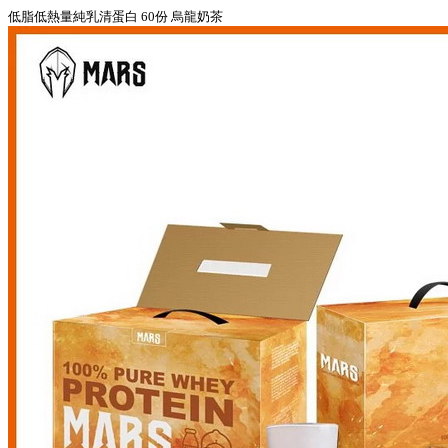
低脂低熱量純乳清蛋白 60份 烏龍奶茶