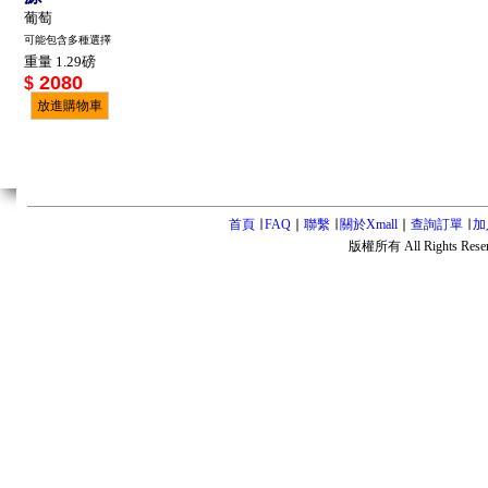
葡萄
可能包含多種選擇
重量 1.29磅
2080
$
放進購物車
首頁
∣
FAQ
∣
聯繫
∣
關於Xmall
∣
查詢訂單
∣
加
版權所有 All Rights Rese