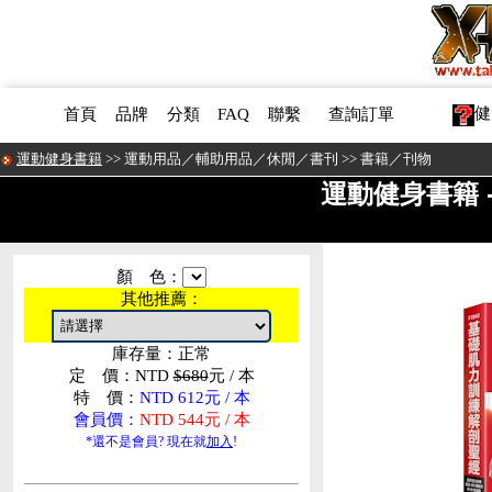
健
首頁
品牌
分類
FAQ
聯繫
查詢訂單
運動健身書籍
>>
運動用品／輔助用品／休閒／書刊
>>
書籍／刊物
運動健身書籍 
顏 色：
其他推薦：
庫存量：正常
定 價：NTD
$680
元 / 本
特 價：
NTD 612元 / 本
會員價：
NTD 544元 / 本
*還不是會員? 現在就
加入
!