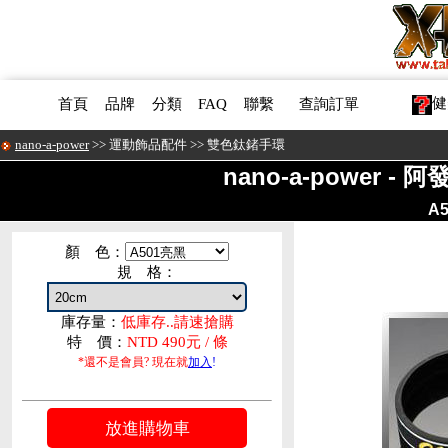
健
首頁
品牌
分類
FAQ
聯繫
查詢訂單
nano-a-power
>>
運動飾品配件
>>
雙色鈦鍺手環
nano-a-power -
A
顏 色：
規 格：
庫存量：
低庫存..請速搶購
特 價：
NTD 490元 / 條
*還不是會員? 現在就
加入
!