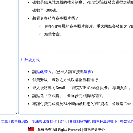
磅數是鐵克討論版的積分制度。VIP於討論版發言獲得之磅數
磅數再+300磅。
想看更多精彩賽事照片嗎？
更多VIP專屬的賽事照片影片、重大國際賽發佈之 VI
精華文章。
》升級方式
請
點此登入
。(已登入請直接點
這裡
)
付費升級、繳款之方式以購物流程進行，
登入後將導向Xmall - 『鐵克VIP iCash會員卡』 專屬頁面，
請點選「立即購」，並逐步完成購物程序。
確認付費完成將於24小時內啟用您的VIP資格，並發送 Emai
∣
文章
∣
佈告欄BBS
∣
訓練與比賽動作
∣
資訊
∣
會員相關功能
∣
鐵克起源與聲明
∣
聯繫我
版權所有 All Rights Reserved
| 鐵克健身中心