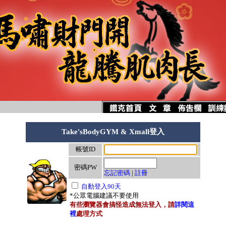
Take'sBodyGYM & Xmall登入
帳號ID
密碼PW
忘記密碼
|
註冊
自動登入90天
*公眾電腦建議不要使用
有些瀏覽器會搞怪造成無法登入，請
詳閱這
裡
處理方式