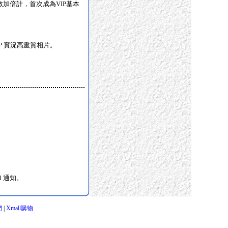
加倍計，首次成為VIP基本
P 實況高畫質相片。
l 通知。
們
|
Xmall購物