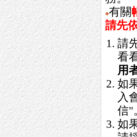
有關
請先
請
看
用
如
入會
信"
如果