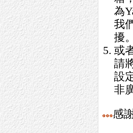
為
我
擾
或
請
設
非
感