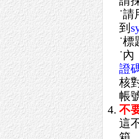
請
˙請
到
s
˙
˙
證
核
帳
不要
這不
箱，