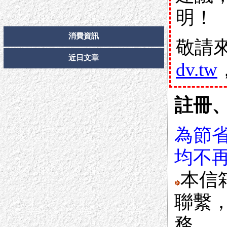
明！
消費資訊
敬請
近日文章
dv.tw
註冊
為節
均不
本信
聯繫
務。