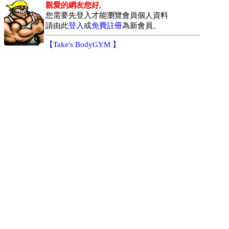
親愛的網友您好,
您需要先登入才能瀏覽會員個人資料
請由此
登入
或
免費註冊
為新會員。
【
Take's BodyGYM
】