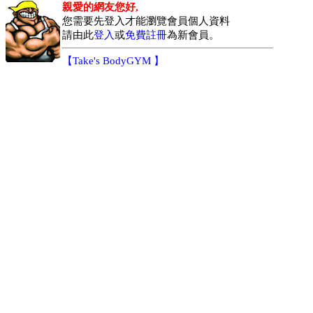
親愛的網友您好,
您需要先登入才能瀏覽會員個人資料
請由此
登入
或
免費註冊
為新會員。
【
Take's BodyGYM
】