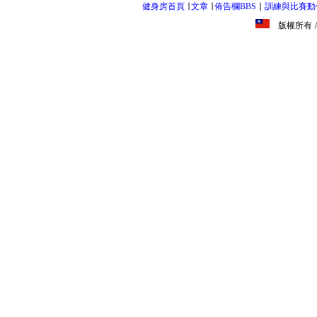
健身房首頁
∣
文章
∣
佈告欄BBS
∣
訓練與比賽動
版權所有 All R