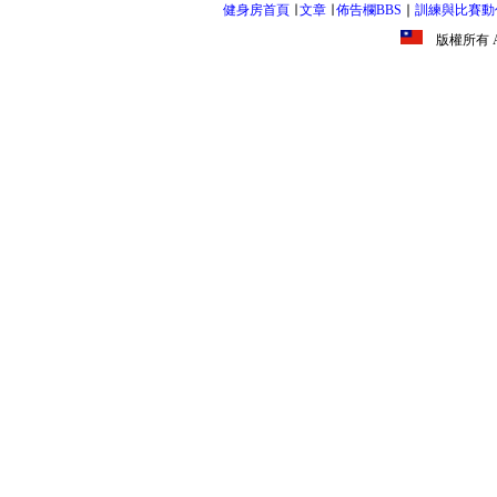
健身房首頁
∣
文章
∣
佈告欄BBS
∣
訓練與比賽動
版權所有 All R