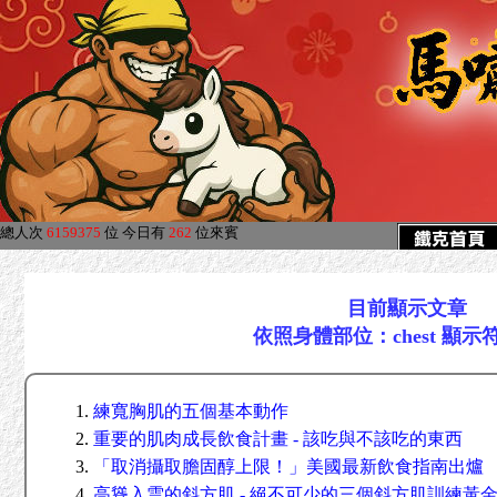
總人次
6159375
位
今日有
262
位來賓
目前顯示文章
依照身體部位：chest 顯示
練寬胸肌的五個基本動作
重要的肌肉成長飲食計畫 - 該吃與不該吃的東西
「取消攝取膽固醇上限！」美國最新飲食指南出爐
高聳入雲的斜方肌 - 絕不可少的三個斜方肌訓練黃