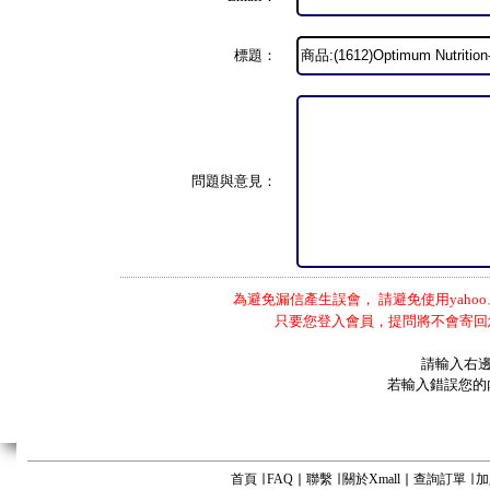
標題：
問題與意見：
為避免漏信產生誤會， 請避免使用yahoo
只要您登入會員，提問將不會寄回
請輸入右
若輸入錯誤您的
首頁
∣
FAQ
∣
聯繫
∣
關於Xmall
∣
查詢訂單
∣
加